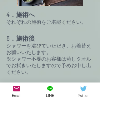
4．施術へ
​それぞれの施術をご堪能ください。
5．施術後
​シャワーを浴びていただき、お着替え
お願いいたします。
※シャワー不要のお客様は蒸しタオル
でお拭きいたしますので予めお申し出
ください。
6．お支払い
​お水とハーブティーをご用意しており
Email
LINE
Twitter
ます。また、コースによってはリフレ
ッシュメント（フルーツ）もご用意し
ております。ごゆっくりしながら現金
でお支払いをお願いいたします。
​※お時間がなく、お飲み物、リフレッ
シュメントがご不要な方は省略も可能