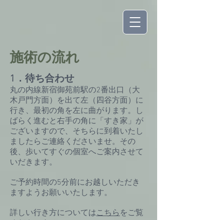
​施術の流れ
1．待ち合わせ
丸の内線新宿御苑前駅の2番出口（大
木戸門方面）を出て左（四谷方面）に
行き、最初の角を左に曲がります。し
ばらく進むと右手の角に「すき家」が
ございますので、そちらに到着いたし
ましたらご連絡くださいませ。その
後、歩いてすぐの個室へご案内させて
いだきます。
​ご予約時間の5分前にお越しいただき
ますようお願いいたします。
​詳しい行き方については
こちら
をご覧