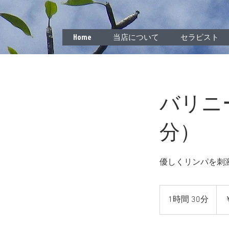
Home
当店について
セラピスト
バリニ
分）
優しくリンパを刺
10,0
円
1時間 30分
1
時
3