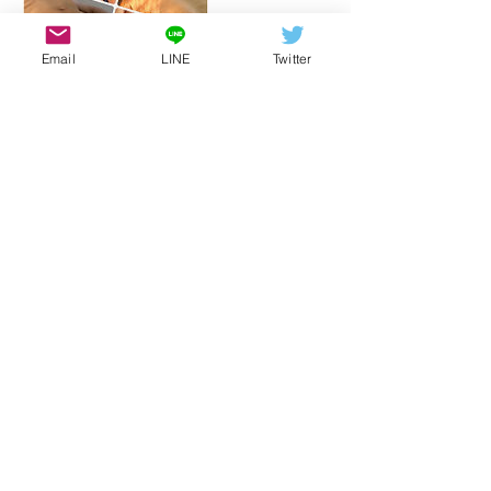
Email
LINE
Twitter
連絡先
thesiam.ken@gmail.com
日本、東京都新宿区
© 2023 by Soft Aesthetics.
Proudly created with
Wix.com