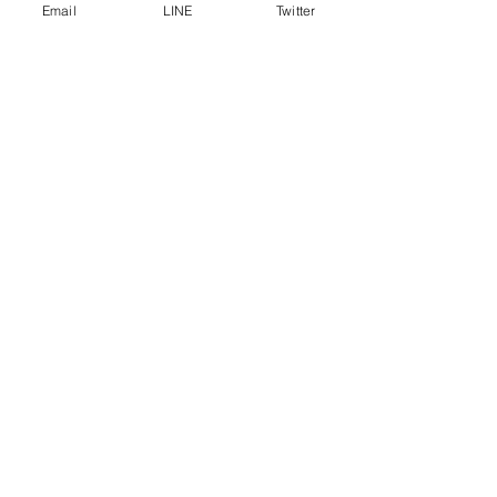
Email
LINE
Twitter
コメント
Happy Songkra
コメントを追加…
Xフォローで3,000円
OFF！