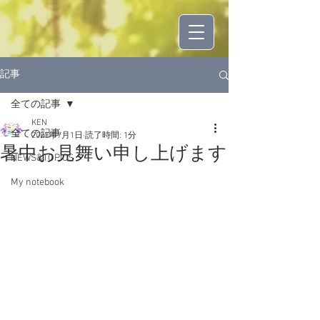
記事
全ての記事
KEN
全ての記事
2023年7月1日
読了時間: 1分
暑中お見舞い申し上げます
NEWS&TOPICS
My notebook