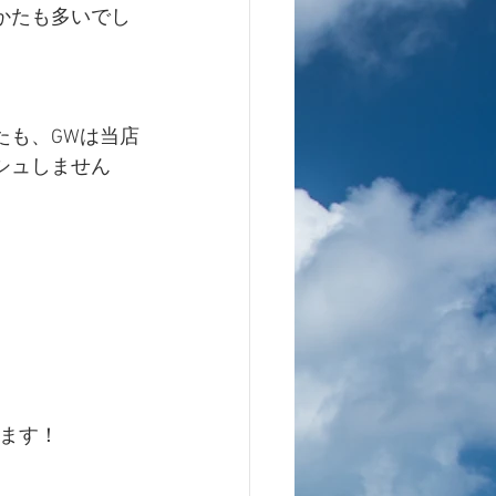
かたも多いでし
たも、GWは当店
シュしません
します！