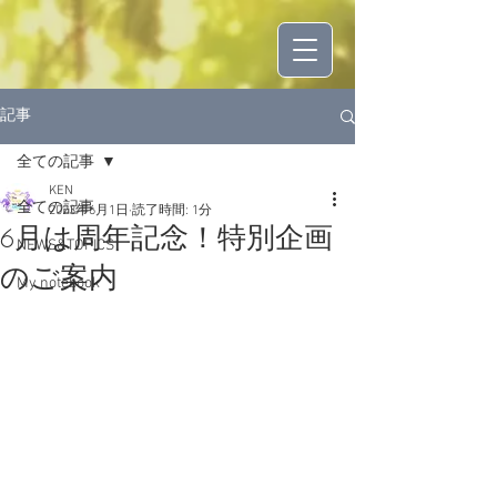
記事
全ての記事
KEN
全ての記事
2023年6月1日
読了時間: 1分
6月は周年記念！特別企画
NEWS&TOPICS
のご案内
My notebook