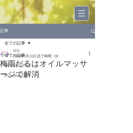
記事
全ての記事
KEN
全ての記事
2025年5月30日
読了時間: 1分
梅雨だるはオイルマッサ
NEWS&TOPICS
ージで解消
My notebook