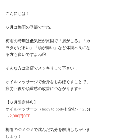
こんにちは！
６月は梅雨の季節ですね。
梅雨の時期は低気圧が原因で「肩がこる」「カ
ラダがだるい」「頭が痛い」など体調不良にな
る方も多いですよね😢
そんな方は当店でスッキリして下さい！
オイルマッサージで全身をもみほぐすことで、
疲労回復や頭重感の改善につながります✨
【６月限定特典】
オイルマッサージ（body to bodyも含む）120分
→
2,000円OFF
梅雨のジメジメで沈んだ気分を解消しちゃいま
しょう！