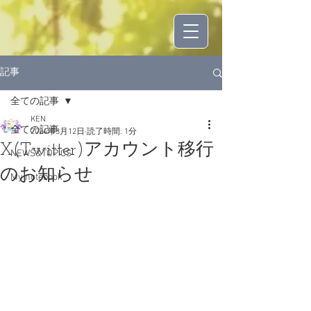
記事
全ての記事
KEN
全ての記事
2024年3月12日
読了時間: 1分
X(Twitter)アカウント移行
NEWS&TOPICS
のお知らせ
My notebook